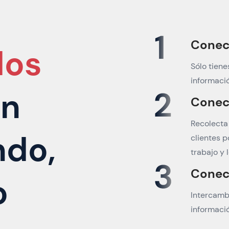
Conect
dos
Sólo tiene
informaci
on
Conect
Recolecta
ndo,
clientes p
trabajo y 
Conect
o
Intercamb
informació