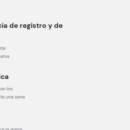
ia de registro y de
eta
datos
ica
con los
rta una sana
ce la mejor