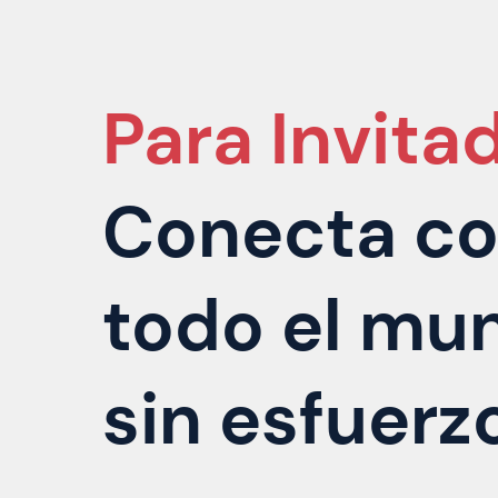
Para Invita
Conecta c
todo el mu
sin esfuerz