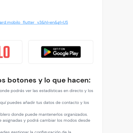
card.mobilo_flutter_v3&hl=en&gl=US
los botones y lo que hacen:
donde podrás ver las estadísticas en directo y los
 Aquí puedes añadir tus datos de contacto y los
tablero donde puede mantenerlos organizados.
iene asignadas y podrá cambiar los modos desde
edes gestionar la configuración de la