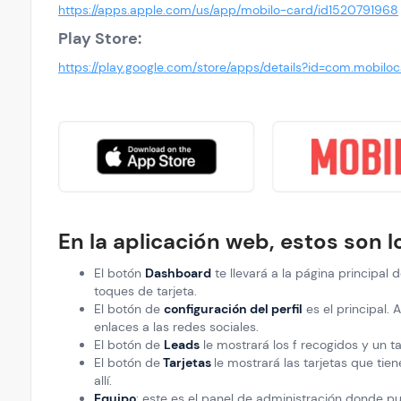
https://apps.apple.com/us/app/mobilo-card/id1520791968
Play Store:
https://play.google.com/store/apps/details?id=com.mobilo
En la aplicación web, estos son 
El botón
Dashboard
te llevará a la página principal 
toques de tarjeta.
El botón de
configuración del perfil
es el principal.
enlaces a las redes sociales.
El botón de
Leads
le mostrará los f recogidos y un 
El botón de
Tarjetas
le mostrará las tarjetas que t
allí.
Equipo
: este es el panel de administración donde pu